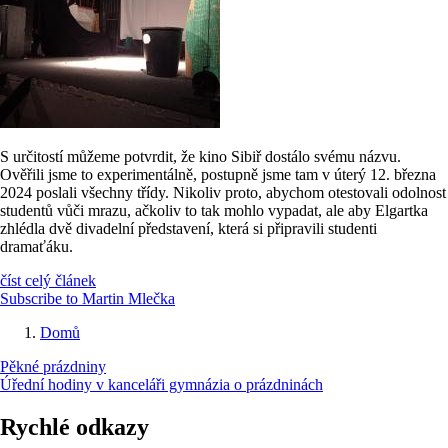
S určitostí můžeme potvrdit, že kino Sibiř dostálo svému názvu.
Ověřili jsme to experimentálně, postupně jsme tam v úterý 12. března
2024 poslali všechny třídy. Nikoliv proto, abychom otestovali odolnost
studentů vůči mrazu, ačkoliv to tak mohlo vypadat, ale aby Elgartka
zhlédla dvě divadelní představení, která si připravili studenti
dramaťáku.
číst celý článek
Subscribe to Martin Mlečka
Domů
Drobečková
Pěkné prázdniny
navigace
Úřední hodiny v kanceláři gymnázia o prázdninách
Rychlé odkazy