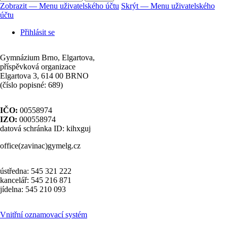
Zobrazit — Menu uživatelského účtu
Skrýt — Menu uživatelského
účtu
Menu
uživatelského
Přihlásit se
účtu
Gymnázium Brno, Elgartova,
příspěvková organizace
Elgartova 3, 614 00 BRNO
(číslo popisné: 689)
IČO:
00558974
IZO:
000558974
datová schránka ID: kihxguj
office(zavinac)gymelg.cz
ústředna: 545 321 222
kancelář: 545 216 871
jídelna: 545 210 093
Vnitřní oznamovací systém