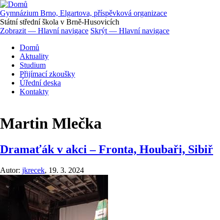
Přejít
k
Gymnázium Brno, Elgartova, příspěvková organizace
hlavnímu
Státní střední škola v Brně-Husovicích
obsahu
Zobrazit — Hlavní navigace
Skrýt — Hlavní navigace
Hlavní
Domů
navigace
Aktuality
Studium
Přijímací zkoušky
Úřední deska
Kontakty
Martin Mlečka
Dramaťák v akci – Fronta, Houbaři, Sibiř
Autor:
jkrecek
,
19. 3. 2024