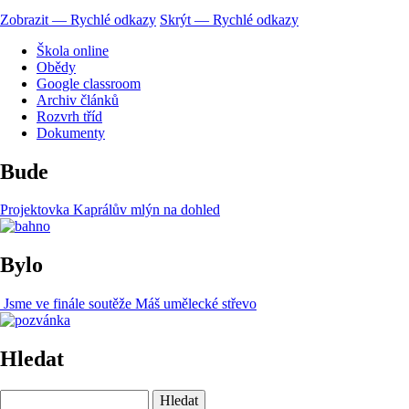
Zobrazit — Rychlé odkazy
Skrýt — Rychlé odkazy
Škola online
Obědy
Google classroom
Archiv článků
Rozvrh tříd
Dokumenty
Bude
Projektovka Kaprálův mlýn na dohled
Bylo
Jsme ve finále soutěže Máš umělecké střevo
Hledat
Hledat