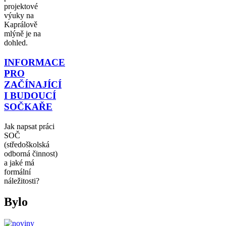
projektové
výuky na
Kaprálově
mlýně je na
dohled.
INFORMACE
PRO
ZAČÍNAJÍCÍ
I BUDOUCÍ
SOČKAŘE
Jak napsat práci
SOČ
(středoškolská
odborná činnost)
a jaké má
formální
náležitosti?
Bylo