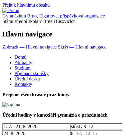
Přejít k hlavnímu obsahu
Gymnázium Brno, Elgartova, příspěvková organizace
Státní střední škola v Brně-Husovicích
Hlavní navigace
Zobrazit — Hlavní navigace
Skrýt — Hlavní navigace
Domů
Aktuality
Studium
Přijímací zkoušky
Úřední deska
Kontakty
Přejeme všem krásné prázdniny.
Úřední hodiny v kanceláři gymnázia o prázdninách
1. 7. –21. 8. 2026
středy 9–12
24. 8. 2026
8–12, 13-15