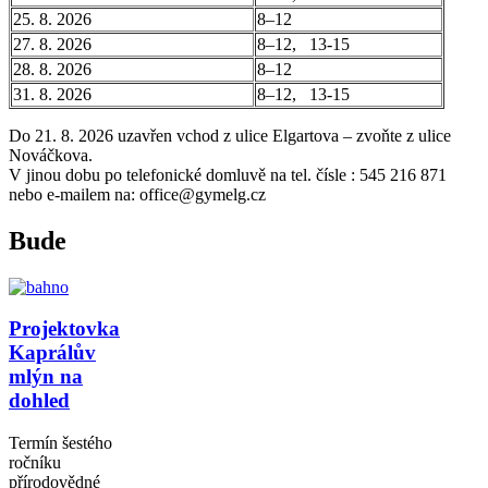
25. 8. 2026
8–12
27. 8. 2026
8–12, 13-15
28. 8. 2026
8–12
31. 8. 2026
8–12, 13-15
Do 21. 8. 2026 uzavřen vchod z ulice Elgartova – zvoňte z ulice
Nováčkova.
V jinou dobu po telefonické domluvě na tel. čísle : 545 216 871
nebo e-mailem na: office@gymelg.cz
Bude
Projektovka
Kaprálův
mlýn na
dohled
Termín šestého
ročníku
přírodovědné