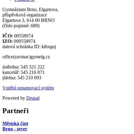
Gymnázium Brno, Elgartova,
příspěvková organizace
Elgartova 3, 614 00 BRNO
(číslo popisné: 689)
IČO:
00558974
IZO:
000558974
datová schránka ID: kihxguj
office(zavinac)gymelg.cz
ústředna: 545 321 222
kancelář: 545 216 871
jídelna: 545 210 093
Vnitřní oznamovací systém
Powered by
Drupal
Partneři
Městská část
Brno - sever