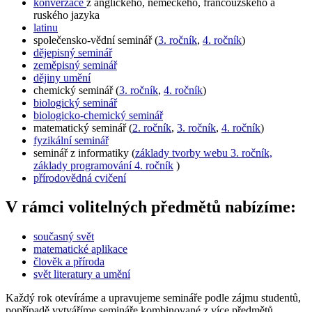
konverzace
z anglického, německého, francouzského a
ruského jazyka
latinu
společensko-vědní seminář (
3. ročník
,
4. ročník
)
dějepisný seminář
zeměpisný seminář
dějiny umění
chemický seminář (
3. ročník
,
4. ročník
)
biologický seminář
biologicko-chemický seminář
matematický seminář (
2. ročník
,
3. ročník
,
4. ročník
)
fyzikální seminář
seminář z informatiky (
základy tvorby webu 3. ročník,
základy programování 4. ročník
)
přírodovědná cvičení
V rámci volitelných předmětů nabízíme:
současný svět
matematické aplikace
člověk a příroda
svět literatury a umění
Každý rok otevíráme a upravujeme semináře podle zájmu studentů,
popřípadě vytváříme semináře kombinované z více předmětů