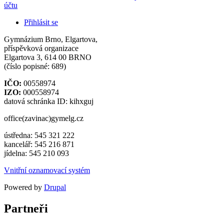
účtu
Přihlásit se
Gymnázium Brno, Elgartova,
příspěvková organizace
Elgartova 3, 614 00 BRNO
(číslo popisné: 689)
IČO:
00558974
IZO:
000558974
datová schránka ID: kihxguj
office(zavinac)gymelg.cz
ústředna: 545 321 222
kancelář: 545 216 871
jídelna: 545 210 093
Vnitřní oznamovací systém
Powered by
Drupal
Partneři