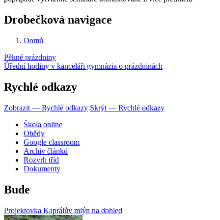
Drobečková navigace
Domů
Pěkné prázdniny
Úřední hodiny v kanceláři gymnázia o prázdninách
Rychlé odkazy
Zobrazit — Rychlé odkazy
Skrýt — Rychlé odkazy
Škola online
Obědy
Google classroom
Archiv článků
Rozvrh tříd
Dokumenty
Bude
Projektovka Kaprálův mlýn na dohled