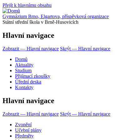
Přejít k hlavnímu obsahu
Gymnázium Brno, Elgartova, příspěvková organizace
Státní střední škola v Brně-Husovicích
Hlavní navigace
Zobrazit — Hlavní navigace
Skrýt — Hlavní navigace
Domů
Aktuality
Studium
Přijímací zkoušky
Úřední deska
Kontakty
Hlavní navigace
Zobrazit — Hlavní navigace
Skrýt — Hlavní navigace
Zvonění
Učební plány
Předměty