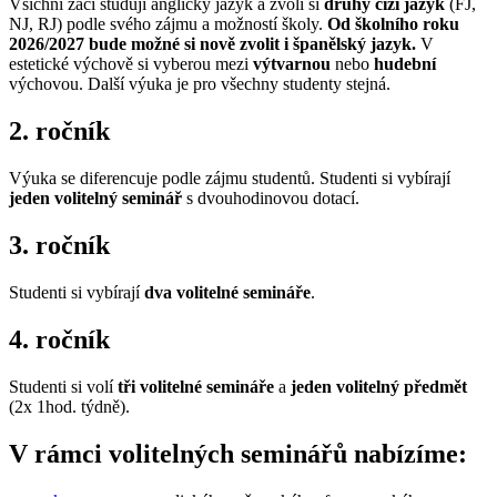
Všichni žáci studují anglický jazyk a zvolí si
druhý cizí jazyk
(FJ,
NJ, RJ) podle svého zájmu a možností školy.
Od školního roku
2026/2027 bude možné si nově zvolit i španělský jazyk.
V
estetické výchově si vyberou mezi
výtvarnou
nebo
hudební
výchovou. Další výuka je pro všechny studenty stejná.
2. ročník
Výuka se diferencuje podle zájmu studentů. Studenti si vybírají
jeden volitelný seminář
s dvouhodinovou dotací.
3. ročník
Studenti si vybírají
dva volitelné semináře
.
4. ročník
Studenti si volí
tři volitelné semináře
a
jeden volitelný předmět
(2x 1hod. týdně).
V rámci volitelných seminářů nabízíme: