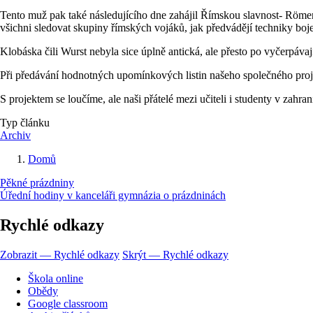
Tento muž pak také následujícího dne zahájil Římskou slavnost- Römer
všichni sledovat skupiny římských vojáků, jak předvádějí techniky boje
Klobáska čili Wurst nebyla sice úplně antická, ale přesto po vyčerpáva
Při předávání hodnotných upomínkových listin našeho společného proje
S projektem se loučíme, ale naši přátelé mezi učiteli i studenty v zahrani
Typ článku
Archiv
Domů
Drobečková
Pěkné prázdniny
navigace
Úřední hodiny v kanceláři gymnázia o prázdninách
Rychlé odkazy
Zobrazit — Rychlé odkazy
Skrýt — Rychlé odkazy
Škola online
Obědy
Google classroom