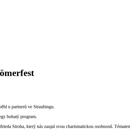
Römerfest
ěhl u partnerů ve Straubingu.
legy bohatý program.
lfrieda Stroha, který nás zaujal svou charismatickou osobností. Témate