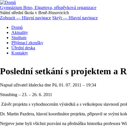
Přejít
k
Gymnázium Brno, Elgartova, příspěvková organizace
hlavnímu
Státní střední škola v Brně-Husovicích
obsahu
Zobrazit — Hlavní navigace
Skrýt — Hlavní navigace
Hlavní
Domů
navigace
Aktuality
Studium
Přijímací zkoušky
Úřední deska
Kontakty
Poslední setkání s projektem a 
Napsal uživatel
ldalecka
dne
Pá, 01. 07. 2011 – 19:34
Straubing – 23. – 26. 6. 2011
Závěr projektu s vyhodnocením výsledků a s velkolepou slavností prob
Dr. Martin Pazdera, hlavní koordinátor projektu, připravil se svými ko
Nejprve jsme byli všichni pozváni na přednášku historika profesora Wi