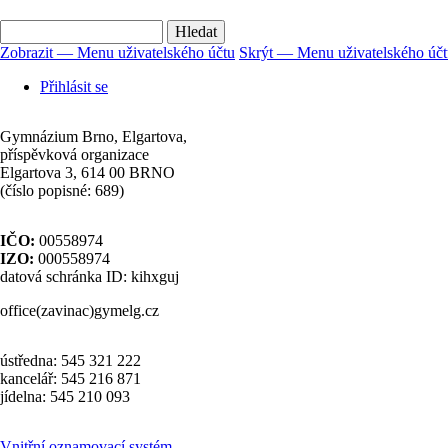
Hledat
Zobrazit — Menu uživatelského účtu
Skrýt — Menu uživatelského úč
Menu
Přihlásit se
uživatelského
účtu
Gymnázium Brno, Elgartova,
příspěvková organizace
Elgartova 3, 614 00 BRNO
(číslo popisné: 689)
IČO:
00558974
IZO:
000558974
datová schránka ID: kihxguj
office(zavinac)gymelg.cz
ústředna: 545 321 222
kancelář: 545 216 871
jídelna: 545 210 093
Vnitřní oznamovací systém