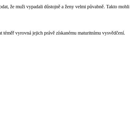
dodat, že muži vypadali důstojně a ženy velmi půvabně. Takto mohli
nt téměř vyrovná jejich právě získanému maturitnímu vysvědčení.