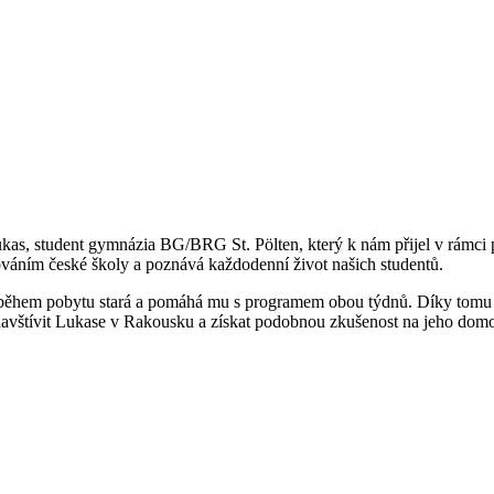
ukas, student gymnázia BG/BRG St. Pölten, který k nám přijel v rámci
áním české školy a poznává každodenní život našich studentů.
e během pobytu stará a pomáhá mu s programem obou týdnů. Díky tomu m
 navštívit Lukase v Rakousku a získat podobnou zkušenost na jeho dom