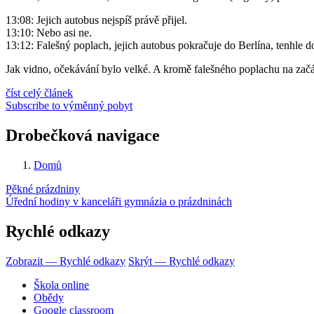
13:08: Jejich autobus nejspíš právě přijel.
13:10: Nebo asi ne.
13:12: Falešný poplach, jejich autobus pokračuje do Berlína, tenhle 
Jak vidno, očekávání bylo velké. A kromě falešného poplachu na zač
číst celý článek
Subscribe to výměnný pobyt
Drobečková navigace
Domů
Pěkné prázdniny
Úřední hodiny v kanceláři gymnázia o prázdninách
Rychlé odkazy
Zobrazit — Rychlé odkazy
Skrýt — Rychlé odkazy
Škola online
Obědy
Google classroom