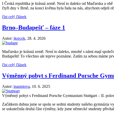
I Česká republika je krásná země. Není to daleko od Maďarska a obě 
čtyři dny v Brně, na konci května byla řada na nás, abychom odjeli o
číst celý článek
Brno–Budapešť – fáze 1
Autor:
jkrecek
,
28. 4. 2026
Maďarsko je krásná země. Není to daleko, mnohé s námi mají společné 
Budapešti! To všechno ale teprve poznáme. Zatím za sebou máme první
číst celý článek
Výměnný pobyt s Ferdinand Porsche Gymn
Autor:
inanistova
,
10. 6. 2025
Výměnný pobyt s Ferdinand Porsche Gymnasium Stuttgart – II. polo
Začátkem dubna jsme se spolu se sedmi studenty našeho gymnázia vy
se uskutečnila druhá část výměny, kdy jsme německé studenty přivít