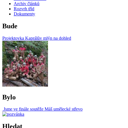
Archiv článků
Rozvrh tříd
Dokumenty
Bude
Projektovka Kaprálův mlýn na dohled
Bylo
Jsme ve finále soutěže Máš umělecké střevo
Hledat