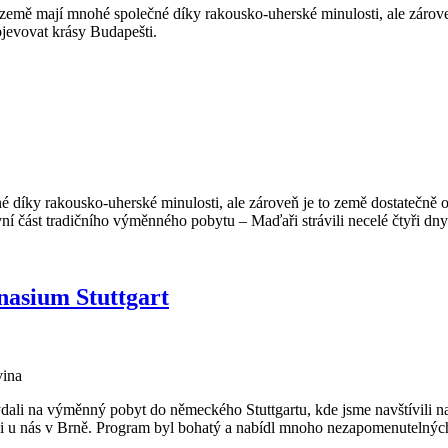
země mají mnohé společné díky rakousko-uherské minulosti, ale zároveň
bjevovat krásy Budapešti.
díky rakousko-uherské minulosti, ale zároveň je to země dostatečně od
 část tradičního výměnného pobytu – Maďaři strávili necelé čtyři dny
asium Stuttgart
vina
dali na výměnný pobyt do německého Stuttgartu, kde jsme navštívili 
ali u nás v Brně. Program byl bohatý a nabídl mnoho nezapomenutelných