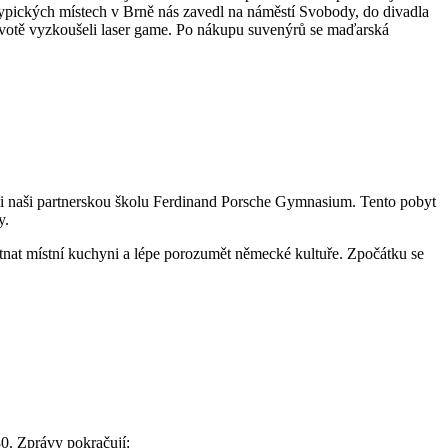
 typických místech v Brně nás zavedl na náměstí Svobody, do divadla
životě vyzkoušeli laser game. Po nákupu suvenýrů se maďarská
li naši partnerskou školu Ferdinand Porsche Gymnasium. Tento pobyt
y.
tnat místní kuchyni a lépe porozumět německé kultuře. Zpočátku se
0. Zprávy pokračují: