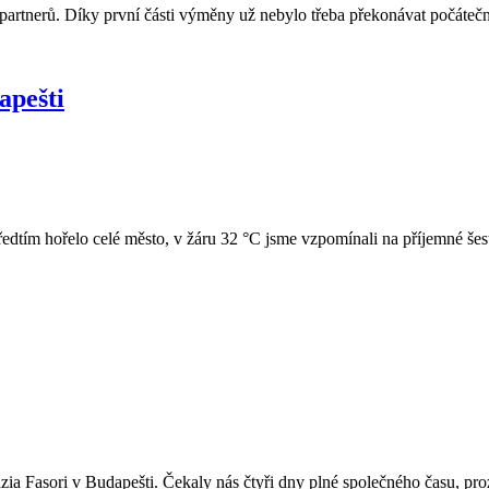
artnerů. Díky první části výměny už nebylo třeba překonávat počáteční
apešti
 Předtím hořelo celé město, v žáru 32 °C jsme vzpomínali na příjemné
ázia Fasori v Budapešti. Čekaly nás čtyři dny plné společného času, p