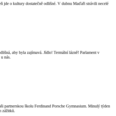
 jde o kultury dostatečně odlišné. V dubnu Maďaři strávili necelé
lišná, aby byla zajímavá. Jídlo! Termální lázně! Parlament v
 u nás.
naši partnerskou školu Ferdinand Porsche Gymnasium. Minulý týden
 zážitků.