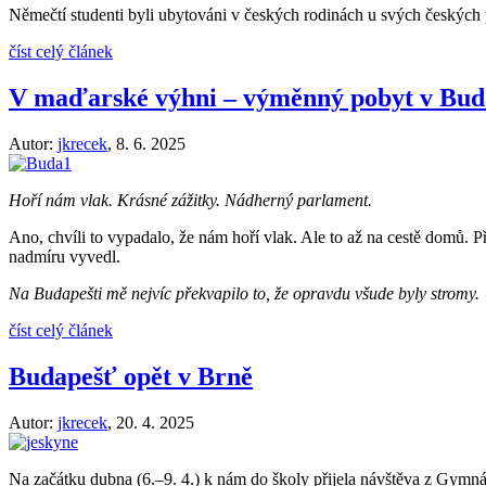
Němečtí studenti byli ubytováni v českých rodinách u svých českých p
číst celý článek
V maďarské výhni – výměnný pobyt v Bud
Autor:
jkrecek
,
8. 6. 2025
Hoří nám vlak. Krásné zážitky. Nádherný parlament.
Ano, chvíli to vypadalo, že nám hoří vlak. Ale to až na cestě domů.
nadmíru vyvedl.
Na Budapešti mě nejvíc překvapilo to, že opravdu všude byly stromy.
číst celý článek
Budapešť opět v Brně
Autor:
jkrecek
,
20. 4. 2025
Na začátku dubna (6.–9. 4.) k nám do školy přijela návštěva z Gymn