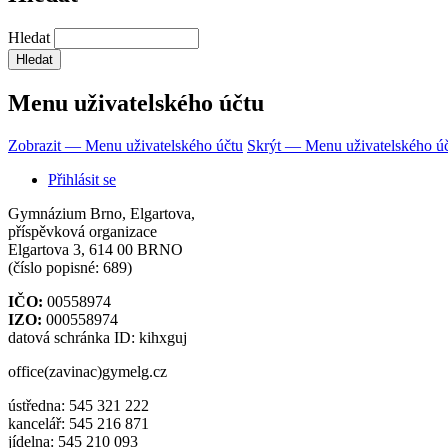
Hledat
Menu uživatelského účtu
Zobrazit — Menu uživatelského účtu
Skrýt — Menu uživatelského ú
Přihlásit se
Gymnázium Brno, Elgartova,
příspěvková organizace
Elgartova 3, 614 00 BRNO
(číslo popisné: 689)
IČO:
00558974
IZO:
000558974
datová schránka ID: kihxguj
office(zavinac)gymelg.cz
ústředna: 545 321 222
kancelář: 545 216 871
jídelna: 545 210 093