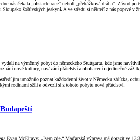
oledne nás čekala „obstacle race“ neboli „překážková dráha“. Závod po
u Sloupsko-šošůvských jeskyní. A ve středu si někteří z nás poprvé v 
 vydali na výměnný pobyt do německého Stuttgartu, kde jsme navštívi
poznání nové kultury, navázání přátelství a obohacení o jedinečné zážitk
ostředí jim umožnilo poznat každodenní život v Německu zblízka, ochu
kými rodinami sžili a odvezli si z tohoto pobytu nová přátelství.
 Budapeští
lega Evan McElravy: „Jsem zde.“ Maďarská výprava má dorazit ve 13:3