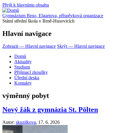
Přejít k hlavnímu obsahu
Gymnázium Brno, Elgartova, příspěvková organizace
Státní střední škola v Brně-Husovicích
Hlavní navigace
Zobrazit — Hlavní navigace
Skrýt — Hlavní navigace
Domů
Aktuality
Studium
Přijímací zkoušky
Úřední deska
Kontakty
výměnný pobyt
Nový žák z gymnázia St. Pölten
Autor:
skuzilkova
,
17. 6. 2026