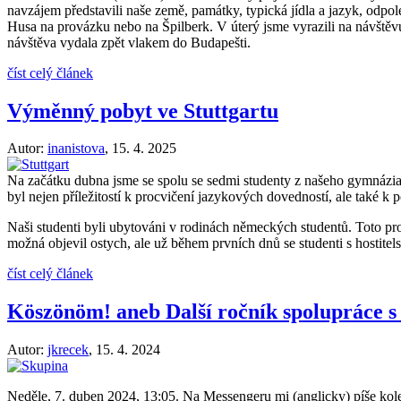
navzájem představili naše země, památky, typická jídla a jazyk, odp
Husa na provázku nebo na Špilberk. V úterý jsme vyrazili na návštěv
návštěva vydala zpět vlakem do Budapešti.
číst celý článek
Výměnný pobyt ve Stuttgartu
Autor:
inanistova
,
15. 4. 2025
Na začátku dubna jsme se spolu se sedmi studenty z našeho gymnázia
byl nejen příležitostí k procvičení jazykových dovedností, ale také k 
Naši studenti byli ubytováni v rodinách německých studentů. Toto pr
možná objevil ostych, ale už během prvních dnů se studenti s hostitels
číst celý článek
Köszönöm! aneb Další ročník spolupráce s
Autor:
jkrecek
,
15. 4. 2024
Neděle, 7. duben 2024, 13:05. Na Messengeru mi (anglicky) píše ko