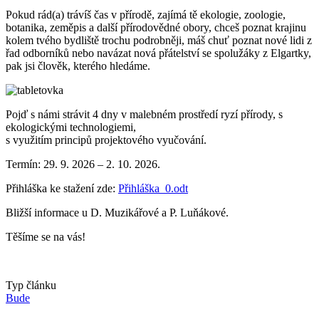
Pokud rád(a) trávíš čas v přírodě, zajímá tě ekologie, zoologie,
botanika, zeměpis a další přírodovědné obory, chceš poznat krajinu
kolem tvého bydliště trochu podrobněji, máš chuť poznat nové lidi z
řad odborníků nebo navázat nová přátelství se spolužáky z Elgartky,
pak jsi člověk, kterého hledáme.
Pojď s námi strávit 4 dny v malebném prostředí ryzí přírody, s
ekologickými technologiemi,
s využitím principů projektového vyučování.
Termín: 29. 9. 2026 – 2. 10. 2026.
Přihláška ke stažení zde:
Přihláška_0.odt
Bližší informace u D. Muzikářové a P. Luňákové.
Těšíme se na vás!
Typ článku
Bude