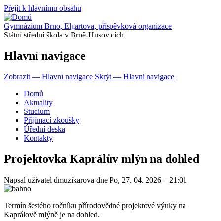
Přejít k hlavnímu obsahu
Gymnázium Brno, Elgartova, příspěvková organizace
Státní střední škola v Brně-Husovicích
Hlavní navigace
Zobrazit — Hlavní navigace
Skrýt — Hlavní navigace
Domů
Aktuality
Studium
Přijímací zkoušky
Úřední deska
Kontakty
Projektovka Kaprálův mlýn na dohled
Napsal uživatel
dmuzikarova
dne
Po, 27. 04. 2026 – 21:01
Termín šestého ročníku přírodovědné projektové výuky na
Kaprálově mlýně je na dohled.