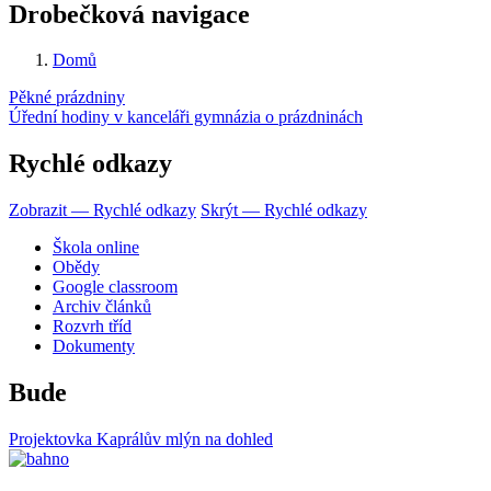
Drobečková navigace
Domů
Pěkné prázdniny
Úřední hodiny v kanceláři gymnázia o prázdninách
Rychlé odkazy
Zobrazit — Rychlé odkazy
Skrýt — Rychlé odkazy
Škola online
Obědy
Google classroom
Archiv článků
Rozvrh tříd
Dokumenty
Bude
Projektovka Kaprálův mlýn na dohled