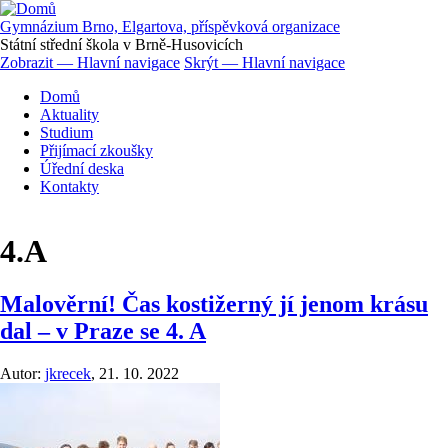
Přejít
k
Gymnázium Brno, Elgartova, příspěvková organizace
hlavnímu
Státní střední škola v Brně-Husovicích
obsahu
Zobrazit — Hlavní navigace
Skrýt — Hlavní navigace
Hlavní
Domů
navigace
Aktuality
Studium
Přijímací zkoušky
Úřední deska
Kontakty
4.A
Malověrní! Čas kostižerný jí jenom krásu
dal – v Praze se 4. A
Autor:
jkrecek
,
21. 10. 2022