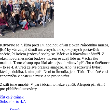
Kdybyste se 7. října před 14. hodinou dívali z oken Národního muzea,
jistě by vás zaujal štrúdl unavených, ale spokojených postaviček
spěchající kolem jezdecké sochy sv. Václava k hlavnímu nádraží. Z
oken novorenesanční budovy muzea se zdají lidé na Václaváku
malincí. Tento zástup trpaslíků ale nejsou hrdinové příběhu o Sněhurce
– to se 4. A vrací ze své pražské anabáze. Ano, ta rozevlátá bytost,
která je dobíhá, k nim patří. Není to Šmudla, je to Tóňa. Tradičně cosi
zapomněla v hostelu a musela se pro to vrátit…
Zažili jsme mnohé. V pár řádcích to nelze vylíčit. Alespoň pár střihů
pro přiblížení atmosféry.
číst celý článek
Subscribe to 4.A
Domů