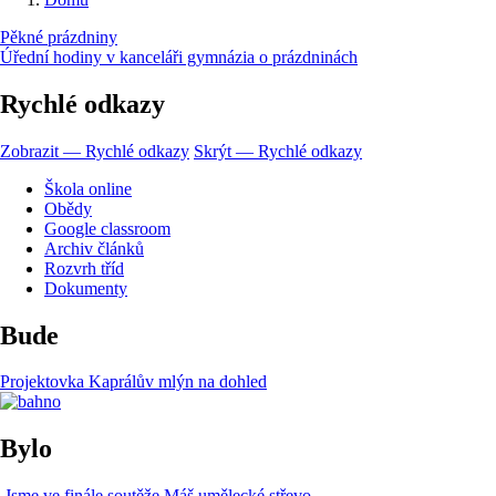
Drobečková
Pěkné prázdniny
navigace
Úřední hodiny v kanceláři gymnázia o prázdninách
Rychlé odkazy
Zobrazit — Rychlé odkazy
Skrýt — Rychlé odkazy
Škola online
Obědy
Google classroom
Archiv článků
Rozvrh tříd
Dokumenty
Bude
Projektovka Kaprálův mlýn na dohled
Bylo
Jsme ve finále soutěže Máš umělecké střevo