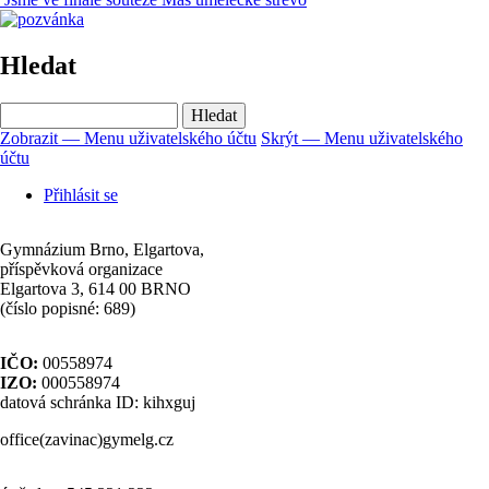
Hledat
Hledat
Zobrazit — Menu uživatelského účtu
Skrýt — Menu uživatelského
účtu
Menu
uživatelského
Přihlásit se
účtu
Gymnázium Brno, Elgartova,
příspěvková organizace
Elgartova 3, 614 00 BRNO
(číslo popisné: 689)
IČO:
00558974
IZO:
000558974
datová schránka ID: kihxguj
office(zavinac)gymelg.cz