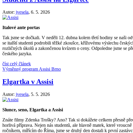
Autor:
jvesela
,
6. 5. 2026
Italové ante portas
Tak jsme se dočkali. V neděli 12. dubna kolem třetí hodiny se naši 
se italští studenti podrobili těžké zkoušce, křížovému výslechu českých
rozličných úkolů a zakončenou kvízem o ceny. Odpoledne jsme se přesu
českého jazyka.
číst celý článek
Výměnný program Assisi Brno
Elgartka v Assisi
Autor:
jvesela
,
5. 5. 2026
Slunce, seno, Elgartka a A
s
sisi
Znáte filmy Zdenka Trošky? Ano? Tak si dokážete celkem přesně předs
horlivá příprava. Nejen nás studentů, ale hlavně matek, které vroucn
ročníkem, mířícím do Říma, jsme se druhý den dostali k první zastávce 