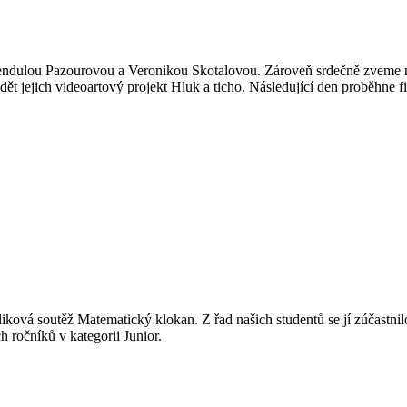
ulou Pazourovou a Veronikou Skotalovou. Zároveň srdečně zveme na v
vidět jejich videoartový projekt Hluk a ticho. Následující den proběh
ová soutěž Matematický klokan. Z řad našich studentů se jí zúčastnilo 
h ročníků v kategorii Junior.