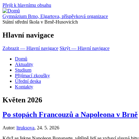
Přejít k hlavnímu obsahu
Gymnázium Brno, Elgartova, příspěvková organizace
Státní střední škola v Brně-Husovicích
Hlavní navigace
Zobrazit — Hlavní navigace
Skrýt — Hlavní navigace
Domů
Aktuality
Studium
Přijímací zkoušky
Úřední deska
Kontakty
Květen 2026
Po stopách Francouzů a Napoleona v Brně
Autor:
ltruksova
,
24. 5. 2026
Když se řekne Napoleon Bonaparte, většině lidí se vybaví slavná bitv