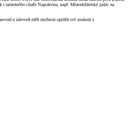
sk i samotného císaře Napoleona, např. Místodržitelský palác na
vostí a zároveň měli možnost oprášit své znalosti z