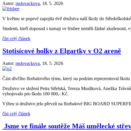
Autor:
mslovackova
,
18. 5. 2026
V květnu se poprvé zapojila dvě družstva naší školy do Středoškolské 
Studenti, kteří doposud s turnaji ve frisbee neměli žádné zkušenosti, v
číst celý článek
Stotisícové holky z Elgartky v O2 areně
Autor:
mslovackova
,
18. 5. 2026
Část dívčího florbalového týmu, který na podzim reprezentoval š
Družstvo ve složení Petra Střelská, Tereza Musílková, Anežka Trávn
vybojovalo pro školu 100 000,- Kč.
Výhru si družstvo jelo převzít na florbalové BIG BOARD SUPE
číst celý článek
Jsme ve finále soutěže Máš umělecké stře