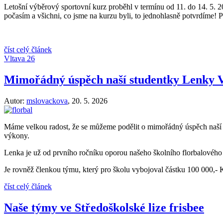
Letošní výběrový sportovní kurz proběhl v termínu od 11. do 14. 5. 2
počasím a všichni, co jsme na kurzu byli, to jednohlasně potvrdíme! Po
číst celý článek
Vltava 26
Mimořádný úspěch naší studentky Lenky 
Autor:
mslovackova
,
20. 5. 2026
Máme velkou radost, že se můžeme podělit o mimořádný úspěch naší s
výkony.
Lenka je už od prvního ročníku oporou našeho školního florbalového 
Je rovněž členkou týmu, který pro školu vybojoval částku 100 000,-
číst celý článek
Naše týmy ve Středoškolské lize frisbee