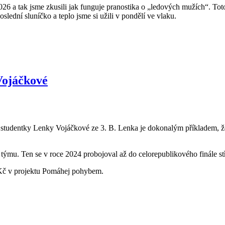
026 a tak jsme zkusili jak funguje pranostika o „ledových mužích“. To
slední sluníčko a teplo jsme si užili v pondělí ve vlaku.
Vojáčkové
tudentky Lenky Vojáčkové ze 3. B. Lenka je dokonalým příkladem, že 
týmu. Ten se v roce 2024 probojoval až do celorepublikového finále st
 Kč v projektu Pomáhej pohybem.