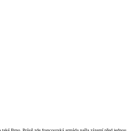
lo také Brno. Právě zde francouzská armáda našla zázemí před jednou