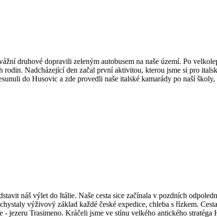
odvážní druhové dopravili zeleným autobusem na naše území. Po velkol
 rodin. Nadcházející den začal první aktivitou, kterou jsme si pro itals
nuli do Husovic a zde provedli naše italské kamarády po naší školy, mě
tavit náš výlet do Itálie. Naše cesta sice začínala v pozdních odpol
ě chystaly výživový základ každé české expedice, chleba s řízkem. Cest
- jezeru Trasimeno. Kráčeli jsme ve stínu velkého antického stratéga Ha