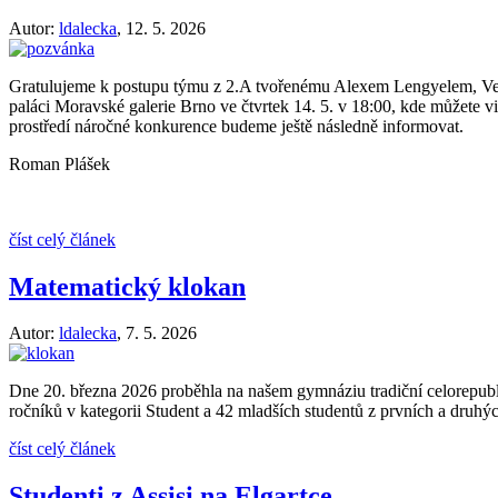
Autor:
ldalecka
,
12. 5. 2026
Gratulujeme k postupu týmu z 2.A tvořenému Alexem Lengyelem, Vend
paláci Moravské galerie Brno ve čtvrtek 14. 5. v 18:00, kde můžete 
prostředí náročné konkurence budeme ještě následně informovat.
Roman Plášek
číst celý článek
Matematický klokan
Autor:
ldalecka
,
7. 5. 2026
Dne 20. března 2026 proběhla na našem gymnáziu tradiční celorepublik
ročníků v kategorii Student a 42 mladších studentů z prvních a druhýc
číst celý článek
Studenti z Assisi na Elgartce