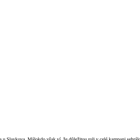
a u Slavkova. Málokdo však ví, že důležitou roli v celé kampani sehrá