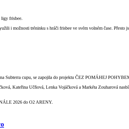
ligy frisbee.
yužili i možnosti tréninku s hráči frisbee ve svém volném čase. Přesto js
kolu na Subterra cupu, se zapojila do projektu ČEZ POMÁHEJ POHYBE
íčková, Kateřina Učňová, Lenka Vojáčková a Markéta Zouharová nasbíra
RFINÁLE 2026 do O2 ARENY.
vo