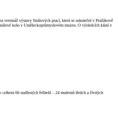
ernisáž výstavy finálových prací, která se uskuteční v Pražákově
ne finálové kolo v Uměleckoprůmyslovém muzeu. O výsledcích klání v
celkem 66 nadšených řešitelů – 24 studentů třetích a čtvrtých