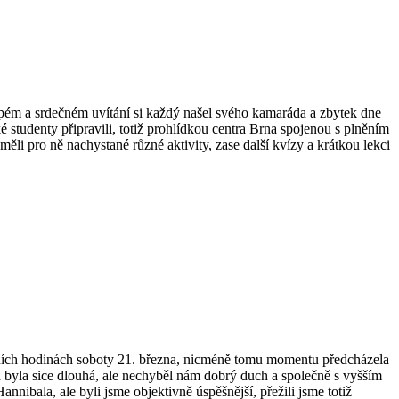
epém a srdečném uvítání si každý našel svého kamaráda a zbytek dne
ké studenty připravili, totiž prohlídkou centra Brna spojenou s plněním
li pro ně nachystané různé aktivity, zase další kvízy a krátkou lekci
edních hodinách soboty 21. března, nicméně tomu momentu předcházela
a byla sice dlouhá, ale nechyběl nám dobrý duch a společně s vyšším
nnibala, ale byli jsme objektivně úspěšnější, přežili jsme totiž