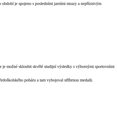
to období je spojeno s posledními jarními mrazy a nepříznivým
je možné skloubit skvělé studijní výsledky s výbornými sportovními
ředoškolského poháru a tam vybojoval stříbrnou medaili.