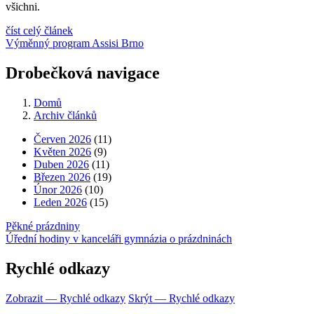
všichni.
číst celý článek
Výměnný program Assisi Brno
Drobečková navigace
Domů
Archiv článků
Červen 2026
(11)
Květen 2026
(9)
Duben 2026
(11)
Březen 2026
(19)
Únor 2026
(10)
Leden 2026
(15)
Pěkné prázdniny
Úřední hodiny v kanceláři gymnázia o prázdninách
Rychlé odkazy
Zobrazit — Rychlé odkazy
Skrýt — Rychlé odkazy