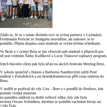
Zdálo se, že se v tomto školním roce se svými partnery z Gymnázia
Ferdinanda Porsche ze Stuttgartu neuvidíme, ale nakonec se to
podařilo. Přijela skupina osmi studentů se svými dvěma učitelkami.
Ve škole a v centru Brna se jim věnovali naši studenti a připravili pro
ně pod vedením Šárky Kužílkové a Lucie Truksové zajímavý program.
Jejich hlavním cílem pak byla účast na akcích festivalu Meeting Brno.
V sobotu společně s Hanou a Barborou Naništovými zažili Pouť
smíření v Pohořelicích a asi desetikilometrovou pěší cestu směrem do
Brna.
V neděli se podívali do vily Löw - Beer a v pondělí do Brněnce, kde
pomalu vzniká muzeum
na památku událostí za druhé světové války, kdy zde byla
továrna Oscara Schindlera, kterému se podařilo zachránit životy asi
1200 Židů.