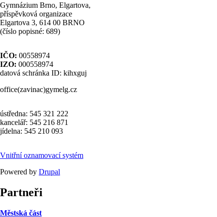
Gymnázium Brno, Elgartova,
příspěvková organizace
Elgartova 3, 614 00 BRNO
(číslo popisné: 689)
IČO:
00558974
IZO:
000558974
datová schránka ID: kihxguj
office(zavinac)gymelg.cz
ústředna: 545 321 222
kancelář: 545 216 871
jídelna: 545 210 093
Vnitřní oznamovací systém
Powered by
Drupal
Partneři
Městská část