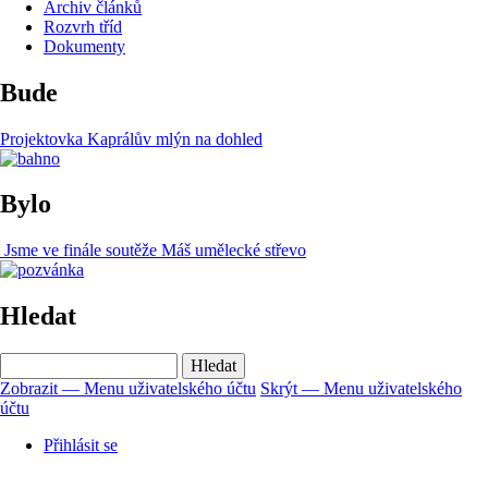
Archiv článků
Rozvrh tříd
Dokumenty
Bude
Projektovka Kaprálův mlýn na dohled
Bylo
Jsme ve finále soutěže Máš umělecké střevo
Hledat
Hledat
Zobrazit — Menu uživatelského účtu
Skrýt — Menu uživatelského
účtu
Menu
uživatelského
Přihlásit se
účtu