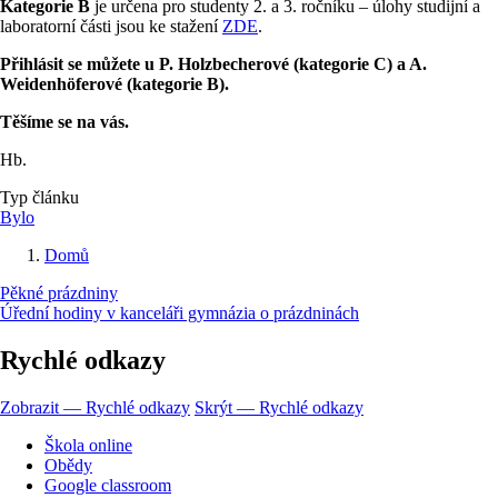
Kategorie B
je určena pro studenty 2. a 3. ročníku – úlohy studijní a
laboratorní části jsou ke stažení
ZDE
.
Přihlásit se můžete u P. Holzbecherové (kategorie C) a A.
Weidenhöferové (kategorie B).
Těšíme se na vás.
Hb.
Typ článku
Bylo
Domů
Drobečková
Pěkné prázdniny
navigace
Úřední hodiny v kanceláři gymnázia o prázdninách
Rychlé odkazy
Zobrazit — Rychlé odkazy
Skrýt — Rychlé odkazy
Škola online
Obědy
Google classroom