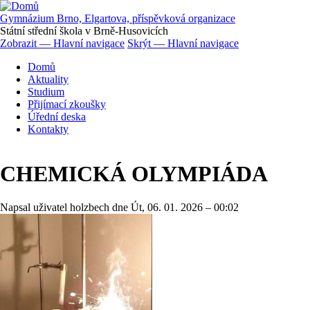
Přejít
k
Gymnázium Brno, Elgartova, příspěvková organizace
hlavnímu
Státní střední škola v Brně-Husovicích
obsahu
Zobrazit — Hlavní navigace
Skrýt — Hlavní navigace
Hlavní
Domů
navigace
Aktuality
Studium
Přijímací zkoušky
Úřední deska
Kontakty
CHEMICKÁ OLYMPIÁDA
Napsal uživatel
holzbech
dne
Út, 06. 01. 2026 – 00:02