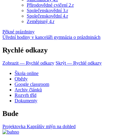
Přírodovědné cvičení 2.r
Společenskovědní 3.r
Společenskovědní 4.r
Zeměpisný 4.r
Pěkné prázdniny
Úřední hodiny v kanceláři gymnázia o prázdninách
Rychlé odkazy
Zobrazit — Rychlé odkazy
Skrýt — Rychlé odkazy
Škola online
Obědy
Google classroom
Archiv článků
Rozvrh tříd
Dokumenty
Bude
Projektovka Kaprálův mlýn na dohled