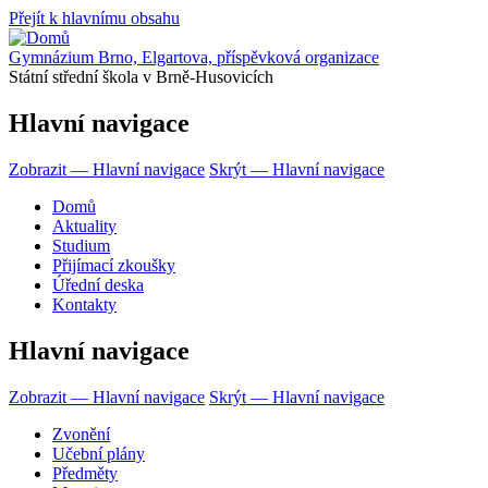
Přejít k hlavnímu obsahu
Gymnázium Brno, Elgartova, příspěvková organizace
Státní střední škola v Brně-Husovicích
Hlavní navigace
Zobrazit — Hlavní navigace
Skrýt — Hlavní navigace
Domů
Aktuality
Studium
Přijímací zkoušky
Úřední deska
Kontakty
Hlavní navigace
Zobrazit — Hlavní navigace
Skrýt — Hlavní navigace
Zvonění
Učební plány
Předměty