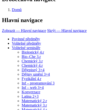
Domů
Hlavní navigace
Zobrazit — Hlavní navigace
Skrýt — Hlavní navigace
Povinné předměty
Volitelné předměty
Volitelné semináře
Biologický 4.r
Bio–Che 3.r
Chemický 3.r
Chemický 4.r
Dějepisný 3+4
Dějiny umění 3+4
Fyzikální 4.r
Inf – programování 3
Inf – web 3+4
Konverzace
Latina 2+3
Matematický 2.r
Matematický 3.r
Matematický 4.r