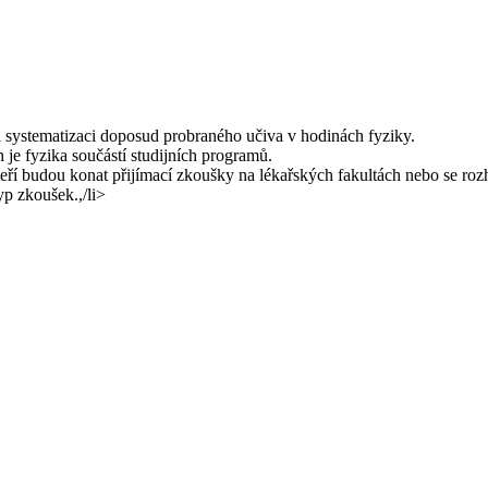
 systematizaci doposud probraného učiva v hodinách fyziky.
 je fyzika součástí studijních programů.
í budou konat přijímací zkoušky na lékařských fakultách nebo se rozho
yp zkoušek.,/li>