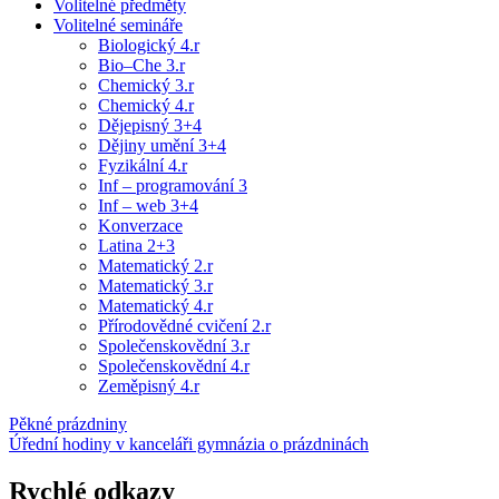
Volitelné předměty
Volitelné semináře
Biologický 4.r
Bio–Che 3.r
Chemický 3.r
Chemický 4.r
Dějepisný 3+4
Dějiny umění 3+4
Fyzikální 4.r
Inf – programování 3
Inf – web 3+4
Konverzace
Latina 2+3
Matematický 2.r
Matematický 3.r
Matematický 4.r
Přírodovědné cvičení 2.r
Společenskovědní 3.r
Společenskovědní 4.r
Zeměpisný 4.r
Pěkné prázdniny
Úřední hodiny v kanceláři gymnázia o prázdninách
Rychlé odkazy