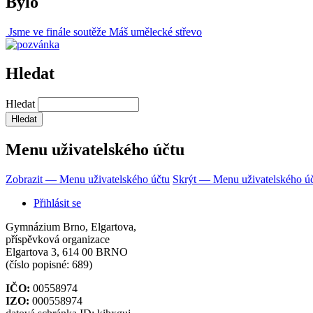
Bylo
Jsme ve finále soutěže Máš umělecké střevo
Hledat
Hledat
Menu uživatelského účtu
Zobrazit — Menu uživatelského účtu
Skrýt — Menu uživatelského ú
Přihlásit se
Gymnázium Brno, Elgartova,
příspěvková organizace
Elgartova 3, 614 00 BRNO
(číslo popisné: 689)
IČO:
00558974
IZO:
000558974