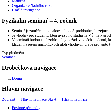
Maturita
Organizace školního roku
Umělá inteligence
Fyzikální seminář – 4. ročník
Seminář je zaměřen na opakování, popř. prohloubení a zejména
Je vhodný pro studenty, kteří uvažují o studiu na VŠ, na kterých
V semináři budou také zohledněny požadavky těch studentů, kteř
kladen na řešení analogických úloh vhodných právě pro tento t
Typ předmětu
Seminář
Drobečková navigace
Domů
Hlavní navigace
Zobrazit — Hlavní navigace
Skrýt — Hlavní navigace
Povinné předměty