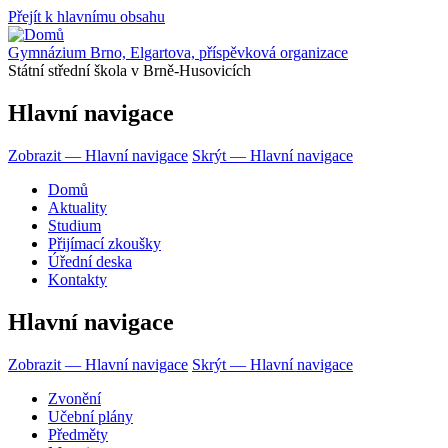
Přejít k hlavnímu obsahu
Gymnázium Brno, Elgartova, příspěvková organizace
Státní střední škola v Brně-Husovicích
Hlavní navigace
Zobrazit — Hlavní navigace
Skrýt — Hlavní navigace
Domů
Aktuality
Studium
Přijímací zkoušky
Úřední deska
Kontakty
Hlavní navigace
Zobrazit — Hlavní navigace
Skrýt — Hlavní navigace
Zvonění
Učební plány
Předměty