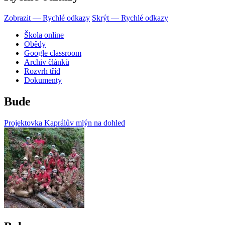
Zobrazit — Rychlé odkazy
Skrýt — Rychlé odkazy
Škola online
Obědy
Google classroom
Archiv článků
Rozvrh tříd
Dokumenty
Bude
Projektovka Kaprálův mlýn na dohled